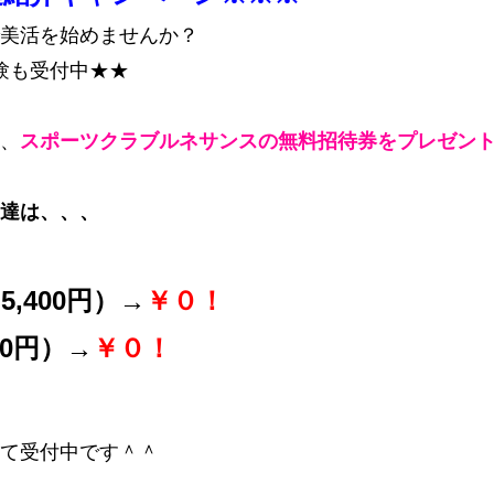
美活を始めませんか？
体験も受付中★★
、
スポーツクラブルネサンスの無料招待券をプレゼン
達は、、、
,400円）→
￥０！
40円）→
￥０！
て受付中です
＾＾