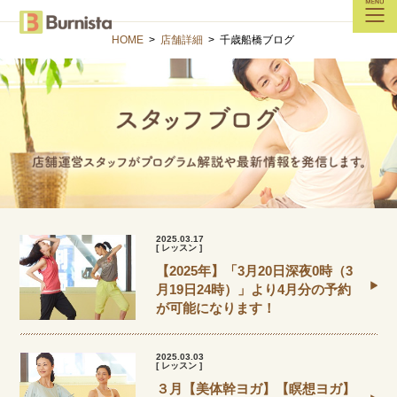
HOME
>
店舗詳細
>
千歳船橋ブログ
2025.03.17
[ レッスン ]
【2025年】「3月20日深夜0時（3
月19日24時）」より4月分の予約
が可能になります！
2025.03.03
[ レッスン ]
３月【美体幹ヨガ】【瞑想ヨガ】