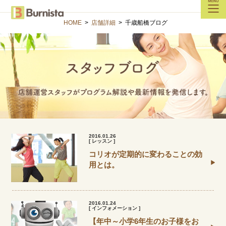
HOME
>
店舗詳細
>
千歳船橋ブログ
2016.01.26
[ レッスン ]
コリオが定期的に変わることの効
用とは。
2016.01.24
[ インフォメーション ]
【年中～小学6年生のお子様をお