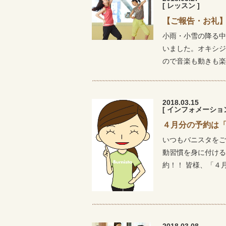
[ レッスン ]
【ご報告・お礼
小雨・小雪の降る中
いました。オキシジ
ので音楽も動きも楽
2018.03.15
[ インフォメーション
４月分の予約は
いつもバニスタをご
動習慣を身に付ける
約！！ 皆様、「４
2018.03.08